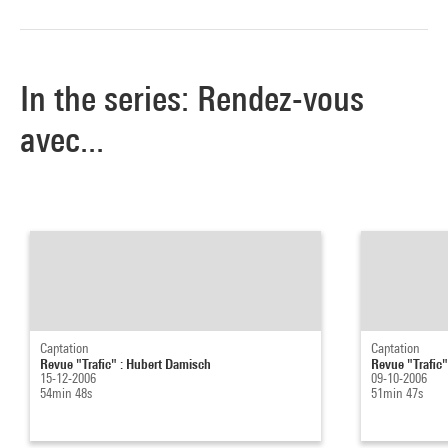
In the series: Rendez-vous
avec...
Captation
Captation
Revue "Trafic" : Hubert Damisch
Revue "Trafic"
15-12-2006
09-10-2006
54min 48s
51min 47s