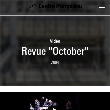
Skip to main content
Centre Pompidou
Vidéo
Revue "October"
2004