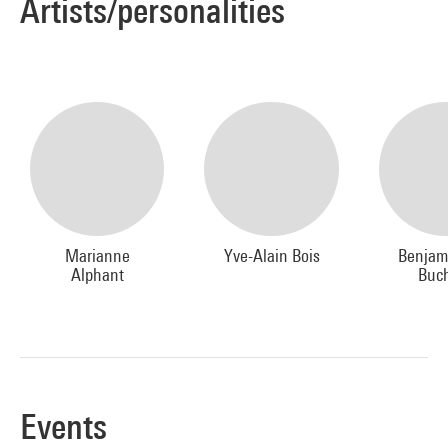
Artists/personalities
Marianne
Yve-Alain Bois
Benjam
Alphant
Buc
Events