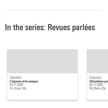
In the series: Revues parlées
Captation
Captation
L'équerre et le compas
Abécédaire pou
25-11-2005
02-11-2005
1h 12min 10s
3h 29min 25s