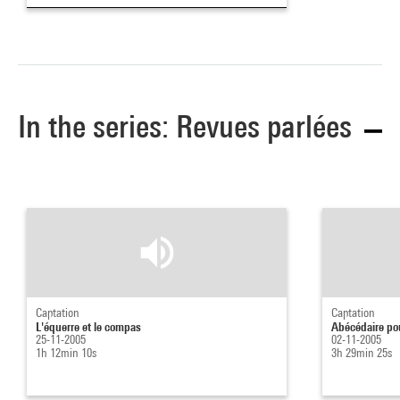
In the series: Revues parlées
Captation
Captation
L'équerre et le compas
Abécédaire pou
25-11-2005
02-11-2005
1h 12min 10s
3h 29min 25s