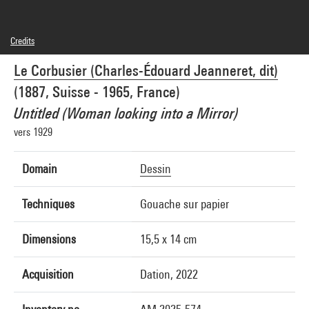
Credits
© F.L.C. / Adagp, Paris
Le Corbusier (Charles-Édouard Jeanneret, dit)
Photo credits : Centre Pompidou, MNAM-CCI/Hélène Mauri/Dist. GrandPalaisRmn
Image reference : 4Y07569
(1887, Suisse - 1965, France)
Untitled (Woman looking into a Mirror)
vers 1929
Domain
Dessin
Techniques
Gouache sur papier
Dimensions
15,5 x 14 cm
Acquisition
Dation, 2022