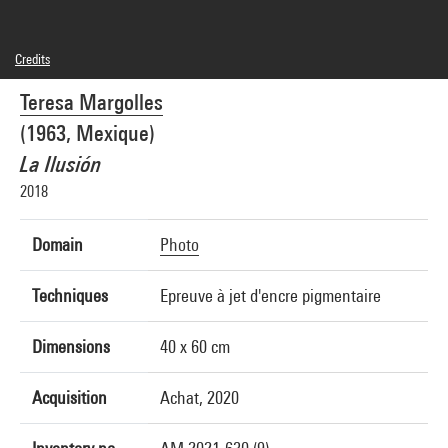
Credits
© Teresa Margolles
Teresa Margolles
Photo credits : Centre Pompidou, MNAM-CCI/Hélène Mauri/Dist. GrandPalaisRmn
Image reference : 4Y07264
(1963, Mexique)
Image presentation :
GrandPalaisRmnPhoto
La Ilusión
2018
Domain
Photo
Techniques
Epreuve à jet d'encre pigmentaire
Dimensions
40 x 60 cm
Acquisition
Achat, 2020