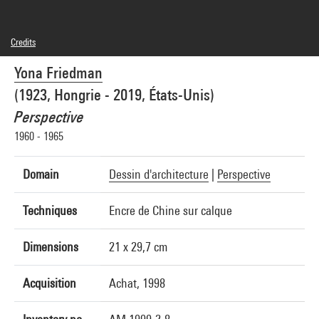
Credits
© Adagp, Paris
Yona Friedman
Photo credits : Centre Pompidou, MNAM-CCI/Philippe Migeat/Dist. GrandPalaisRmn
Image reference : 4F31238 [2003 CX 3029]
(1923, Hongrie - 2019, États-Unis)
Image presentation :
GrandPalaisRmnPhoto
Perspective
1960 - 1965
Domain
Dessin d'architecture
|
Perspective
Techniques
Encre de Chine sur calque
Dimensions
21 x 29,7 cm
Acquisition
Achat, 1998