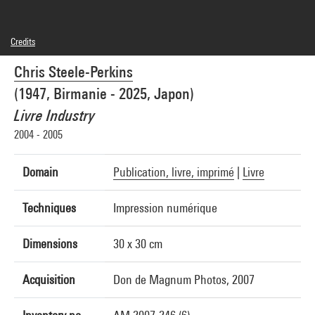
Credits
© Chris Steele-Perkins / Magnum Photos
Chris Steele-Perkins
Photo credits : Cecilia Laulanne - Centre Pompidou, MNAM-CCI
Image reference : 4Y00810
(1947, Birmanie - 2025, Japon)
Livre Industry
2004 - 2005
Domain
Publication, livre, imprimé
|
Livre
Techniques
Impression numérique
Dimensions
30 x 30 cm
Acquisition
Don de Magnum Photos, 2007