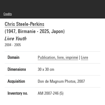
Credits
© Chris Steele-Perkins / Magnum Photos
Chris Steele-Perkins
Photo credits : Cecilia Laulanne - Centre Pompidou, MNAM-CCI
Image reference : 4Y00809
(1947, Birmanie - 2025, Japon)
Livre Youth
2004 - 2005
Domain
Publication, livre, imprimé
|
Livre
Dimensions
30 x 30 cm
Acquisition
Don de Magnum Photos, 2007
Inventory no.
AM 2007-246 (5)