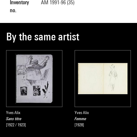
Inventory
AM 1991-96 (35)
no.
By the same artist
Yves Alix
Yves Alix
Sans titre
Femme
[1922 / 1923]
[1928]