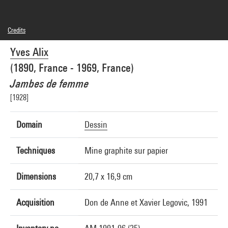
Credits
© Adagp, Paris
Yves Alix
Photo credits : Centre Pompidou, MNAM-CCI/Bertrand Prévost/Dist. GrandPalaisRmn
Image reference : 4N79625
(1890, France - 1969, France)
Image presentation :
GrandPalaisRmnPhoto
Jambes de femme
[1928]
Domain
Dessin
Techniques
Mine graphite sur papier
Dimensions
20,7 x 16,9 cm
Acquisition
Don de Anne et Xavier Legovic, 1991