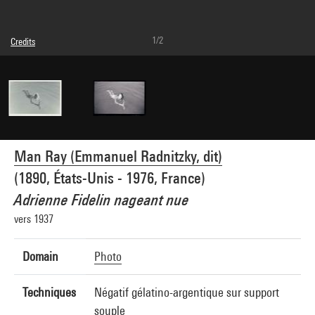
1/2
Credits
© Man Ray Trust / Adagp, Paris
Image reference : 4G04200
Man Ray (Emmanuel Radnitzky, dit)
(1890, États-Unis - 1976, France)
Adrienne Fidelin nageant nue
vers 1937
Domain
Photo
Techniques
Négatif gélatino-argentique sur support
souple