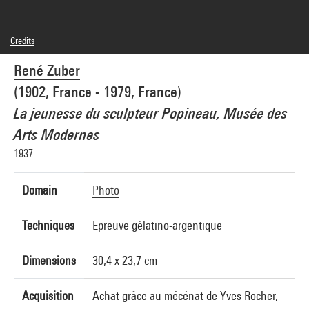
Credits
© droits réservés
René Zuber
Photo credits : Centre Pompidou, MNAM-CCI/Dist. GrandPalaisRmn
Image reference : 4N83675
(1902, France - 1979, France)
La jeunesse du sculpteur Popineau, Musée des
Arts Modernes
1937
Domain
Photo
Techniques
Epreuve gélatino-argentique
Dimensions
30,4 x 23,7 cm
Acquisition
Achat grâce au mécénat de Yves Rocher,