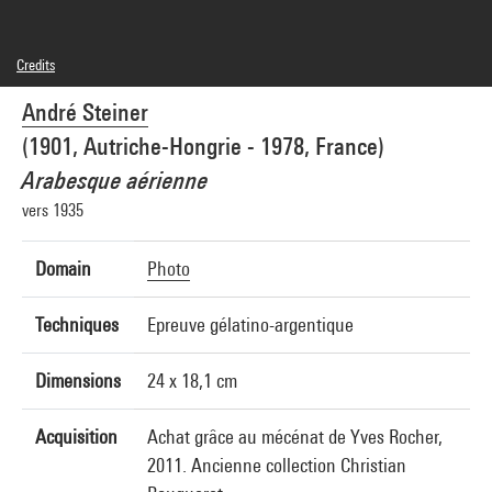
Credits
© André Steiner
André Steiner
Photo credits : Centre Pompidou, MNAM-CCI/Samuel Kalika/Dist. GrandPalaisRmn
Image reference : 4N80438
(1901, Autriche-Hongrie - 1978, France)
Image presentation :
GrandPalaisRmnPhoto
Arabesque aérienne
vers 1935
Domain
Photo
Techniques
Epreuve gélatino-argentique
Dimensions
24 x 18,1 cm
Acquisition
Achat grâce au mécénat de Yves Rocher,
2011. Ancienne collection Christian