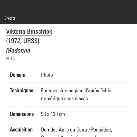
Credits
© Viktoria Binschtok
Viktoria Binschtok
Photo credits : Centre Pompidou, MNAM-CCI/Philippe Migeat/Dist. GrandPalaisRmn
Image reference : 4N93578
(1972, URSS)
Image presentation :
GrandPalaisRmnPhoto
Madonna
2015
Domain
Photo
Techniques
Epreuve chromogène d'après fichier
numérique sous diasec
Dimensions
96 x 130 cm
Acquisition
Don des Amis du Centre Pompidou,