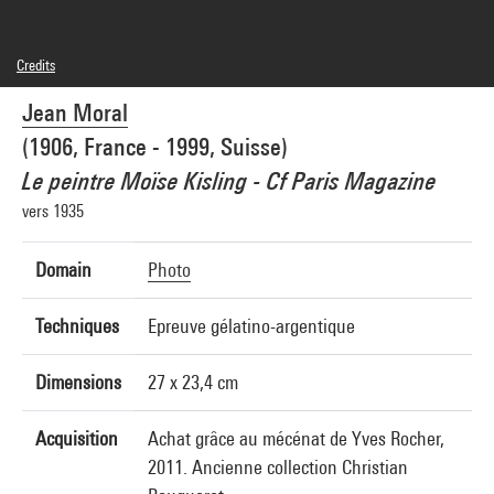
Credits
© Jean Moral, Brigitte Moral, SAIF
Jean Moral
Photo credits : Centre Pompidou, MNAM-CCI/Samuel Kalika/Dist. GrandPalaisRmn
Image reference : 4N84034
(1906, France - 1999, Suisse)
Image presentation :
GrandPalaisRmnPhoto
Le peintre Moïse Kisling - Cf Paris Magazine
vers 1935
Domain
Photo
Techniques
Epreuve gélatino-argentique
Dimensions
27 x 23,4 cm
Acquisition
Achat grâce au mécénat de Yves Rocher,
2011. Ancienne collection Christian