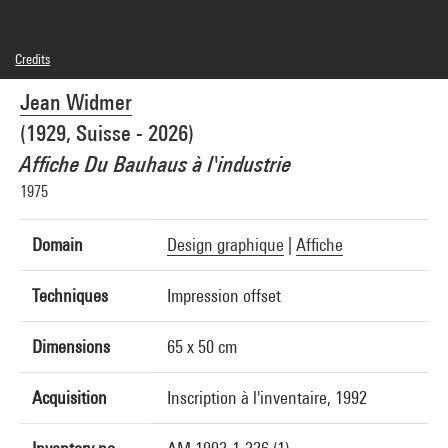
Credits
© Adagp, Paris
Jean Widmer
Photo credits : Georges Meguerditchian - Centre Pompidou, MNAM-CCI
Image reference : 4R02140 [1992 CX 6150]
(1929, Suisse - 2026)
Affiche Du Bauhaus à l'industrie
1975
Domain
Design graphique
|
Affiche
Techniques
Impression offset
Dimensions
65 x 50 cm
Acquisition
Inscription à l'inventaire, 1992