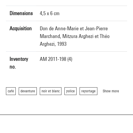
Dimensions
4,5 x 6 cm
Acquisition
Don de Anne-Marie et Jean-Pierre
Marchand, Mitzura Arghezi et Théo
Arghezi, 1993
Inventory
AM 2011-198 (4)
no.
café
devanture
noir et blanc
police
reportage
Show more