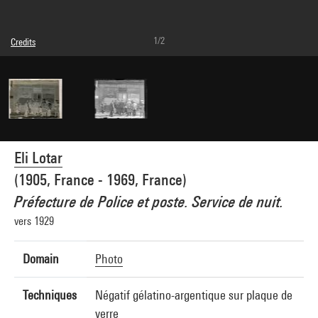
1/2
Credits
© Eli Lotar
Photo credits : Centre Pompidou, MNAM-CCI/Dist. GrandPalaisRmn
Image reference : 4G33566
Image presentation :
GrandPalaisRmnPhoto
Eli Lotar
(1905, France - 1969, France)
Préfecture de Police et poste. Service de nuit.
vers 1929
Domain
Photo
Techniques
Négatif gélatino-argentique sur plaque de
verre