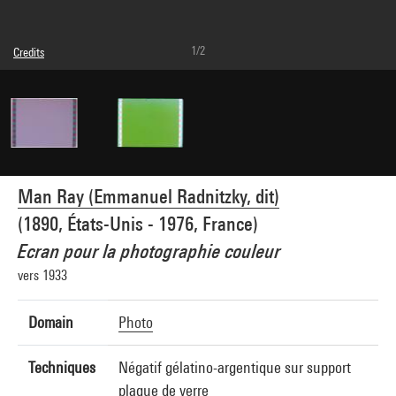
1/2
Credits
© Man Ray Trust / Adagp, Paris
Image reference : 4G00608
Man Ray (Emmanuel Radnitzky, dit)
(1890, États-Unis - 1976, France)
Ecran pour la photographie couleur
vers 1933
Domain
Photo
Techniques
Négatif gélatino-argentique sur support
plaque de verre