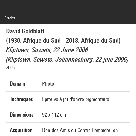
Credits
© David Goldblatt
David Goldblatt
Photo credits : Centre Pompidou, MNAM-CCI/Philippe Migeat/Dist. GrandPalaisRmn
Image reference : 4N93606
(1930, Afrique du Sud - 2018, Afrique du Sud)
Image presentation :
GrandPalaisRmnPhoto
Kliptown, Soweto, 22 June 2006
(Kliptown, Soweto, Johannesburg, 22 juin 2006)
2006
Domain
Photo
Techniques
Epreuve à jet d'encre pigmentaire
Dimensions
92 x 112 cm
Acquisition
Don des Amis du Centre Pompidou en