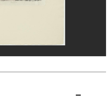
ns/Dist. GrandPalaisRmn