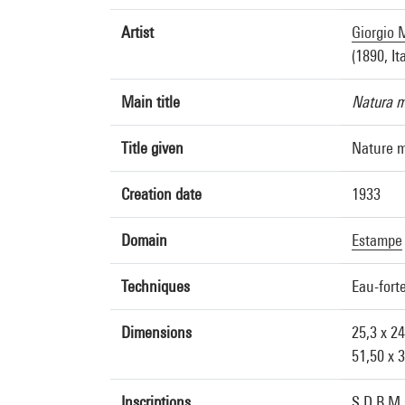
Artist
Giorgio 
(1890, Ita
Main title
Natura mo
Title given
Nature mo
Creation date
1933
Domain
Estampe
Techniques
Eau-forte
Dimensions
25,3 x 2
51,50 x 
Inscriptions
S.D.B.M.