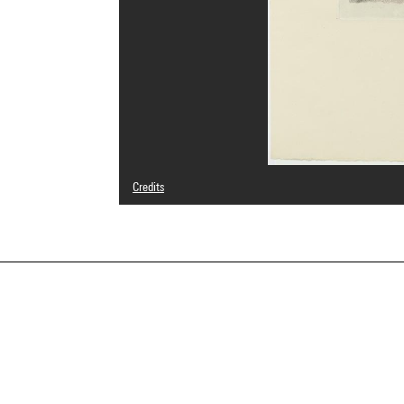
Credits
© Adagp, Paris
Photo credits : Centre Pompidou, MNAM-CCI/Audrey Laura
Image reference : 4N94843
Image presentation :
GrandPalaisRmnPhoto