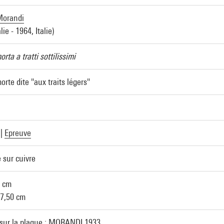
Morandi
lie - 1964, Italie)
rta a tratti sottilissimi
rte dite "aux traits légers"
|
Epreuve
 sur cuivre
4 cm
37,50 cm
sur la plaque : MORANDI 1933