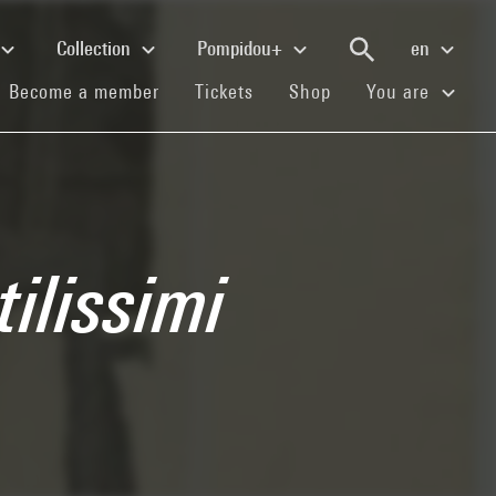
Collection
Pompidou+
en
(current)
(current)
(current)
Become a member
Tickets
Shop
You are
tilissimi