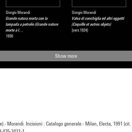
Giorgio Morandi
Giorgio Morandi
Grande natura morta con la
Valva di conchiglia ed altri oggetti
lampada a petrolio (Grande nature
(Coquille et autres objets)
morte à l…
[vers 1924]
1930
Show more
).- Morandi. Incisioni : Catalogo generale.- Milan, Electa, 1991 (cit. 
88-435-3421-1