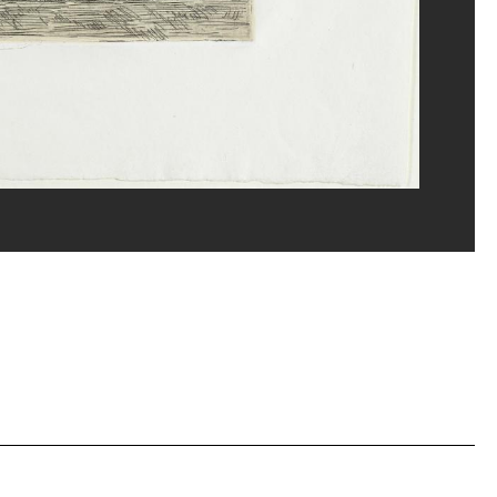
ns/Dist. GrandPalaisRmn