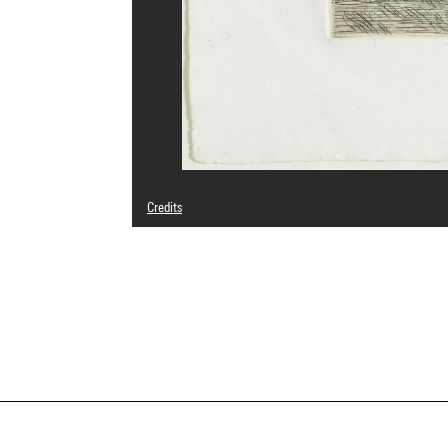
Credits
© Adagp, Paris
Photo credits : Centre Pompidou, MNAM-CCI/Audrey Laura
Image reference : 4N94848
Image presentation :
GrandPalaisRmnPhoto