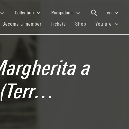
Collection
Pompidou+
en
(current)
(current)
(current)
Become a member
Tickets
Shop
You are
Margherita a
 (Terr…