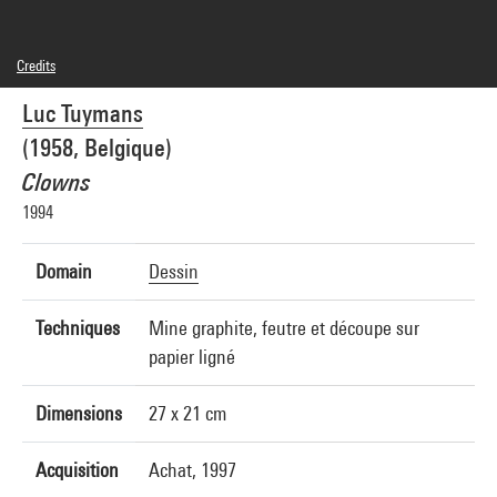
Credits
© Studio Luc Tuymans
Luc Tuymans
Photo credits : Centre Pompidou, MNAM-CCI/Bertrand Prévost/Dist. GrandPalaisRmn
Image reference : 4R11946 [1997 CX 0011]
(1958, Belgique)
Clowns
1994
Domain
Dessin
Techniques
Mine graphite, feutre et découpe sur
papier ligné
Dimensions
27 x 21 cm
Acquisition
Achat, 1997