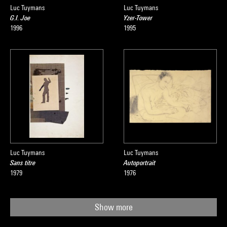
Centre Pompidou, Musée national d'art moderne
, sous la
Luc Tuymans
Luc Tuymans
G.I. Joe
Yzer-Tower
direction de Agnès de la Beaumelle, Paris, Centre Pompidou,
1996
1995
2008
Luc Tuymans
Luc Tuymans
Sans titre
Autoportrait
1979
1976
Show more