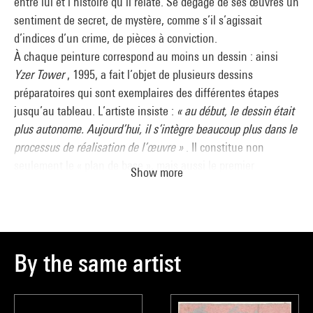
entre lui et l’histoire qu’il relate. Se dégage de ses œuvres un
sentiment de secret, de mystère, comme s’il s’agissait
d’indices d’un crime, de pièces à conviction.
À chaque peinture correspond au moins un dessin : ainsi
Yzer Tower
, 1995, a fait l’objet de plusieurs dessins
préparatoires qui sont exemplaires des différentes étapes
jusqu’au tableau. L’artiste insiste :
« au début, le dessin était
plus autonome. Aujourd’hui, il s’intègre beaucoup plus dans le
processus de réalisation de l’œuvre »
. Il constitue non
seulement le « plan de base », mais aussi le premier
Show more
déclencheur du tableau :
« À travers lui, je suis engagé
mentalement dans le travail de l’image. »
Tuymans élabore
une manière très particulière de saisir la disparition de
l’image, de n’en retenir qu’une mémoire évanescente, «
passée ». Il travaille ainsi avec du papier ancien, jauni, ou du
By the same artist
papier journal – matériaux de récupération qui sont pour lui
«
une non-image, qui ensuite conduit à une idée »
. Il choisit
volontiers l’aquarelle pour ses qualités diaphanes, son aspect