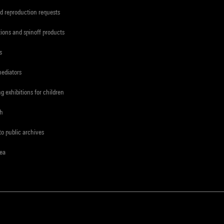
d reproduction requests
tions and spinoff products
s
mediators
ng exhibitions for children
ch
to public archives
rea