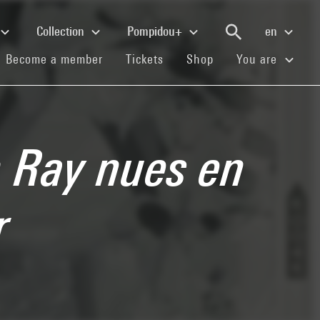
Collection
Pompidou+
en
(current)
(current)
(current)
Become a member
Tickets
Shop
You are
n Ray nues en
r