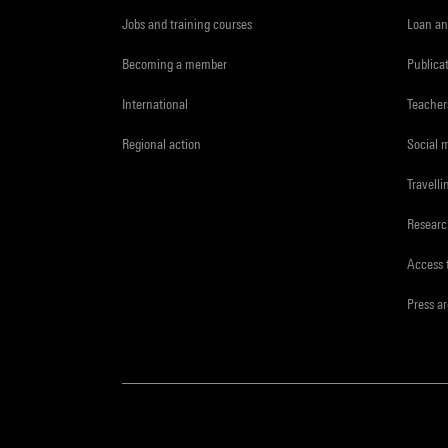
Jobs and training courses
Loan an
Becoming a member
Publica
International
Teacher
Regional action
Social 
Travelli
Resear
Access 
Press a