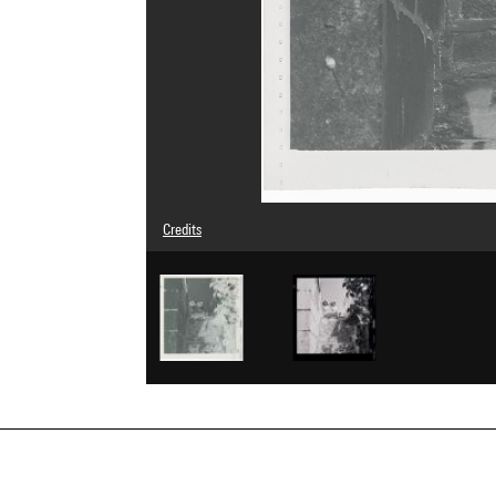
Credits
© Man Ray Trust / Adagp, Paris
Image reference : 4G03736