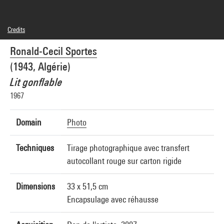
Credits
© droits réservés
Ronald-Cecil Sportes
Photo credits : Centre Pompidou, MNAM-CCI/Philippe Migeat/Dist. GrandPalaisRmn
Image reference : 4N41232
(1943, Algérie)
Image presentation :
GrandPalaisRmnPhoto
Lit gonflable
1967
Domain
Photo
Techniques
Tirage photographique avec transfert
autocollant rouge sur carton rigide
Dimensions
33 x 51,5 cm
Encapsulage avec réhausse