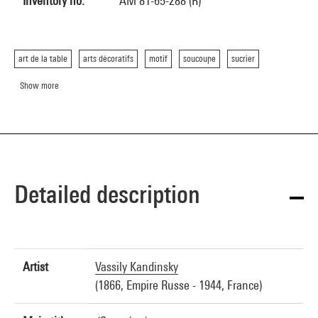
Inventory no.
AM 81-65-288 (R)
art de la table
arts décoratifs
motif
soucoupe
sucrier
Show more
Detailed description
Artist
Vassily Kandinsky
(1866, Empire Russe - 1944, France)