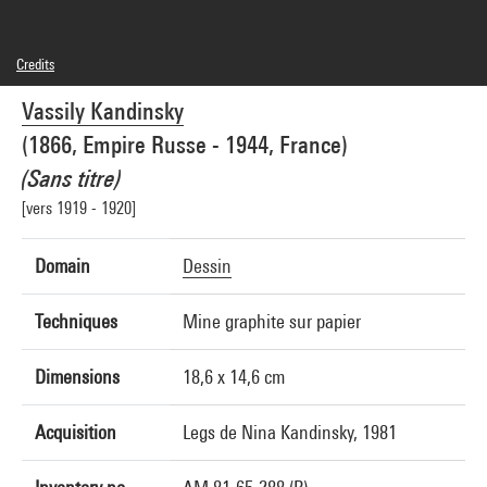
Credits
Domaine public
Vassily Kandinsky
Photo credits : Centre Pompidou, MNAM-CCI/Georges Meguerditchian/Dist.
GrandPalaisRmn
(1866, Empire Russe - 1944, France)
Image reference : 4N65747
Image presentation :
(Sans titre)
GrandPalaisRmnPhoto
[vers 1919 - 1920]
Domain
Dessin
Techniques
Mine graphite sur papier
Dimensions
18,6 x 14,6 cm
Acquisition
Legs de Nina Kandinsky, 1981