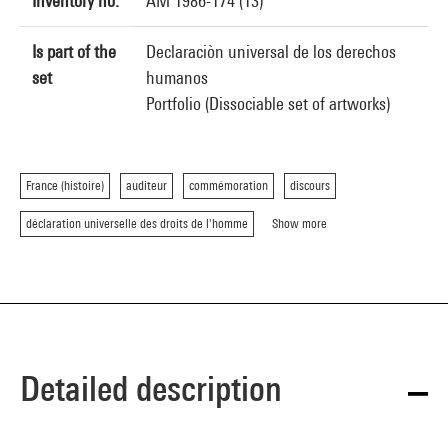
Inventory no.
AM 1986-174 (13)
Is part of the
Declaraciòn universal de los derechos
set
humanos
Portfolio (Dissociable set of artworks)
France (histoire)
auditeur
commémoration
discours
déclaration universelle des droits de l'homme
Show more
Detailed description