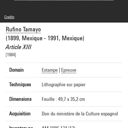
Credits
© Adagp, Paris
Rufino Tamayo
Photo credits : Centre Pompidou, MNAM-CCI/Audrey Laurans/Dist. GrandPalaisRmn
Image reference : 4N86775
(1899, Mexique - 1991, Mexique)
Image presentation :
GrandPalaisRmnPhoto
Article XIII
[1984]
Domain
Estampe
|
Epreuve
Techniques
Lithographie sur papier
Dimensions
Feuille : 49,7 x 35,2 cm
Acquisition
Don du ministère de la Culture espagnol