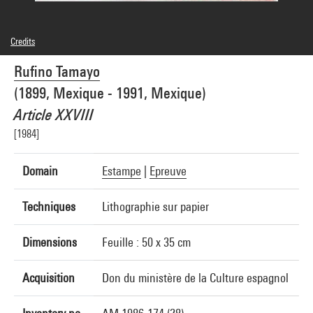
Credits
© Adagp, Paris
Rufino Tamayo
Photo credits : Centre Pompidou, MNAM-CCI/Audrey Laurans/Dist. GrandPalaisRmn
Image reference : 4N86790
(1899, Mexique - 1991, Mexique)
Image presentation :
GrandPalaisRmnPhoto
Article XXVIII
[1984]
Domain
Estampe
|
Epreuve
Techniques
Lithographie sur papier
Dimensions
Feuille : 50 x 35 cm
Acquisition
Don du ministère de la Culture espagnol