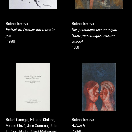
Rufino Tamayo
Rufino Tamayo
Portrait-de-l'oiseau-qui-n'existe-
Dos personajes con un pájaro
pas
(Deux personnages avec un
[1960]
oiseau)
1960
Rafael Canogar, Eduardo Chillida,
Rufino Tamayo
Antoni Clavé, Jose Guerrero, Julio
Article II
Le Parc, Matta, Robert Motherwell,
[1984]