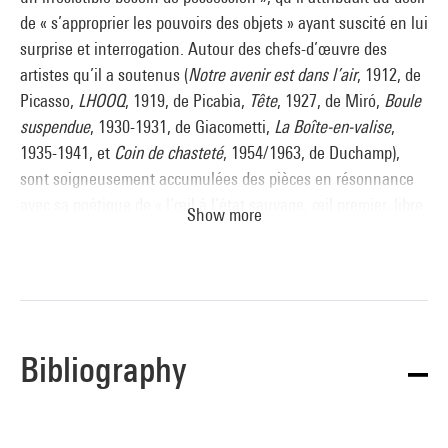
de « s’approprier les pouvoirs des objets » ayant suscité en lui
surprise et interrogation. Autour des chefs-d’œuvre des
artistes qu’il a soutenus (
Notre avenir est dans l’air
, 1912, de
Picasso,
LHOOQ
, 1919, de Picabia,
Tête
, 1927, de Miró,
Boule
suspendue
, 1930-1931, de Giacometti,
La Boîte-en-valise
,
1935-1941, et
Coin de chasteté
, 1954/1963, de Duchamp),
sont soigneusement accumulées des pièces en résonnance
avec sa poétique de « l’œil à l’état sauvage, œil premier, libre
Show more
de toute entrave » : des tableaux, des masques et des objets
océaniens, précolombiens et nord-américains, ainsi que des
objets trouvés, des objets populaires, des pierres, des racines,
des boîtes de papillons.
Bibliography
Brigitte Leal
Source :
Extrait du catalogue
Collection art moderne - La collection du