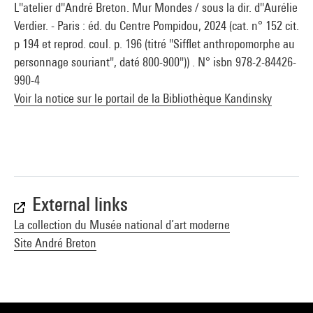
L''atelier d''André Breton. Mur Mondes / sous la dir. d''Aurélie
Centre Pompidou, Musée national d’art moderne
, sous la
Verdier. - Paris : éd. du Centre Pompidou, 2024 (cat. n° 152 cit.
direction de Brigitte Leal, Paris, Centre Pompidou, 2007
p 194 et reprod. coul. p. 196 (titré "Sifflet anthropomorphe au
personnage souriant", daté 800-900")) . N° isbn 978-2-84426-
990-4
Voir la notice sur le portail de la Bibliothèque Kandinsky
External links
La collection du Musée national d’art moderne
Site André Breton