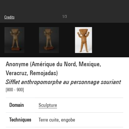
1/3
Credits
© droits réservés
Photo credits : Centre Pompidou, MNAM-CCI/Bertrand Prévost/Dist. GrandPalaisRmn
Image reference : 4Y09275
Image presentation :
GrandPalaisRmnPhoto
Anonyme (Amérique du Nord, Mexique,
Veracruz, Remojadas)
Sifflet anthropomorphe au personnage souriant
[800 - 900]
Domain
Sculpture
Techniques
Terre cuite, engobe