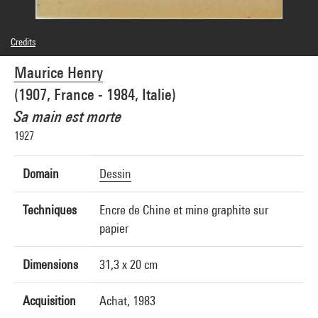
Credits
© Adagp, Paris
Maurice Henry
Photo credits : Centre Pompidou, MNAM-CCI/Philippe Migeat/Dist. GrandPalaisRmn
Image reference : 4N89596
(1907, France - 1984, Italie)
Image presentation :
GrandPalaisRmnPhoto
Sa main est morte
1927
Domain
Dessin
Techniques
Encre de Chine et mine graphite sur
papier
Dimensions
31,3 x 20 cm
Acquisition
Achat, 1983