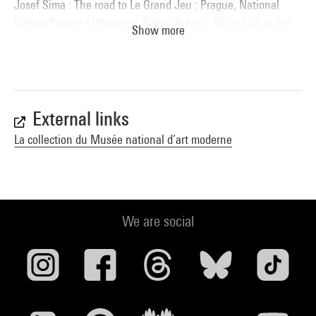
Josef Sima : The road to Le Grand Jeu : Prague, National
Gallery Prague / Waldstein Riding School, 19 avril-28 juillet
Show more
2019. - Prague : Narodni galerie Praha, 2019 (reprod. coul. p.
107) . N° isbn 978-80-7035-712-5
Voir la notice sur le portail de la Bibliothèque Kandinsky
External links
La collection du Musée national d’art moderne
We are social