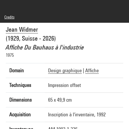
Credits
© Adagp, Paris
Jean Widmer
Photo credits : Georges Meguerditchian - Centre Pompidou, MNAM-CCI
Image reference : 4R02140 [1992 CX 6150]
(1929, Suisse - 2026)
Affiche Du Bauhaus à l'industrie
1975
Domain
Design graphique
|
Affiche
Techniques
Impression offset
Dimensions
65 x 49,9 cm
Acquisition
Inscription à l'inventaire, 1992