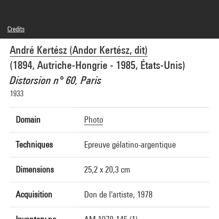
Credits
© RMN-Grand Palais
André Kertész (Andor Kertész, dit)
Photo credits : Philippe Migeat - Centre Pompidou, MNAM-CCI
Image reference : 4N12311
(1894, Autriche-Hongrie - 1985, États-Unis)
Distorsion n° 60, Paris
1933
Domain
Photo
Techniques
Epreuve gélatino-argentique
Dimensions
25,2 x 20,3 cm
Acquisition
Don de l'artiste, 1978