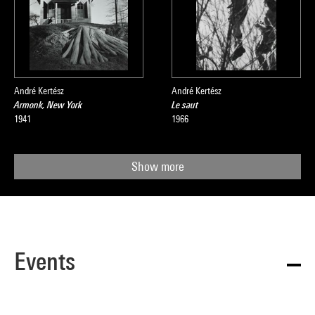
André Kertész
André Kertész
Armonk, New York
Le saut
1941
1966
Show more
Events