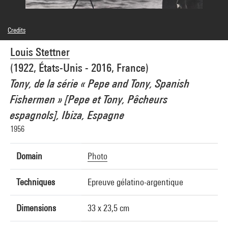
Credits
© Louis Stettner
Louis Stettner
Photo credits : Georges Meguerditchian - Centre Pompidou, MNAM-CCI
Image reference : 4N75020
(1922, États-Unis - 2016, France)
Image presentation :
GrandPalaisRmnPhoto
Tony, de la série « Pepe and Tony, Spanish
Fishermen » [Pepe et Tony, Pêcheurs
espagnols], Ibiza, Espagne
1956
Domain
Photo
Techniques
Epreuve gélatino-argentique
Dimensions
33 x 23,5 cm