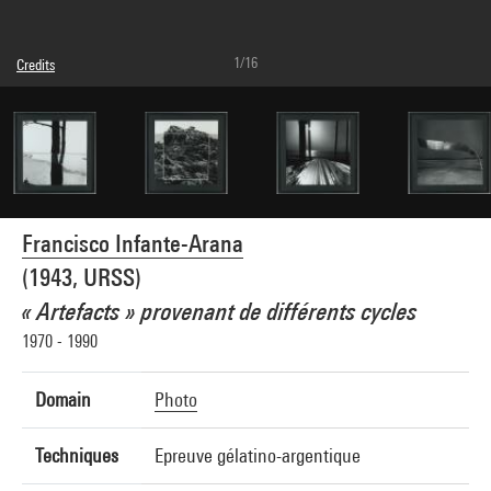
1/16
Credits
© Francisco Infante-Arana
Photo credits : Centre Pompidou, MNAM-CCI/Philippe Migeat/Dist. GrandPalaisRmn
Image reference : 4N81892
Image presentation :
GrandPalaisRmnPhoto
Francisco Infante-Arana
(1943, URSS)
« Artefacts » provenant de différents cycles
1970 - 1990
Domain
Photo
Techniques
Epreuve gélatino-argentique