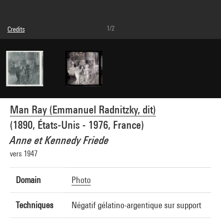
1/2
Credits
© Man Ray Trust / Adagp, Paris
Image reference : 4G04350
Man Ray (Emmanuel Radnitzky, dit)
(1890, États-Unis - 1976, France)
Anne et Kennedy Friede
vers 1947
Domain
Photo
Techniques
Négatif gélatino-argentique sur support