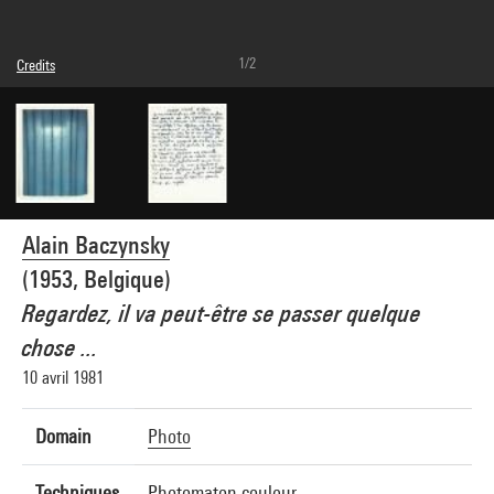
1/2
Credits
Caption : Recto
© Alain Baczynsky
Photo credits : Hervé Véronèse - Centre Pompidou, MNAM-CCI
Image reference : 4N53273
Image presentation :
GrandPalaisRmnPhoto
Alain Baczynsky
(1953, Belgique)
Regardez, il va peut-être se passer quelque
chose ...
10 avril 1981
Domain
Photo
Techniques
Photomaton couleur