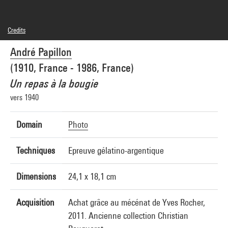
Credits
© André Papillon
André Papillon
Photo credits : Centre Pompidou, MNAM-CCI/Cecilia Laulanne/Dist. GrandPalaisRmn
Image reference : 4N99839
(1910, France - 1986, France)
Image presentation :
GrandPalaisRmnPhoto
Un repas à la bougie
vers 1940
Domain
Photo
Techniques
Epreuve gélatino-argentique
Dimensions
24,1 x 18,1 cm
Acquisition
Achat grâce au mécénat de Yves Rocher,
2011. Ancienne collection Christian