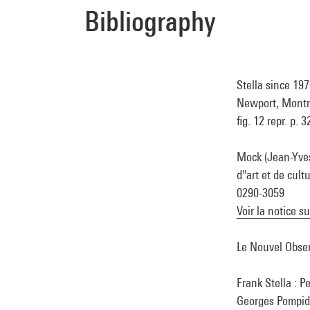
Bibliography
Stella since 197
Newport, Montré
fig. 12 repr. p. 3
Mock (Jean-Yves
d''art et de cul
0290-3059
Voir la notice s
Le Nouvel Observ
Frank Stella : P
Georges Pompido