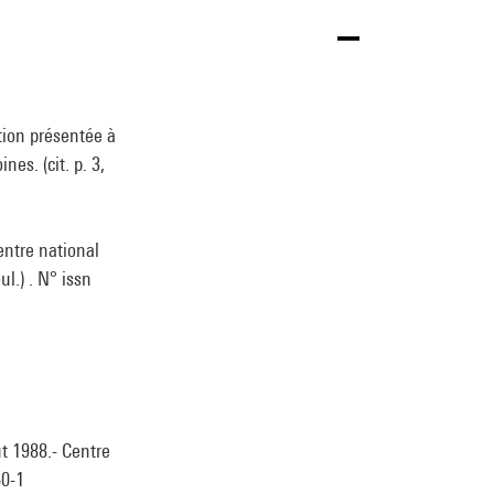
tion présentée à
s. (cit. p. 3,
entre national
ul.) . N° issn
ût 1988.- Centre
60-1