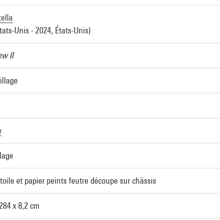
ella
tats-Unis - 2024, États-Unis)
ew II
illage
e
lage
toile et papier peints feutre découpe sur châssis
 284 x 8,2 cm