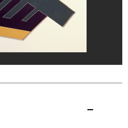
la documentation photographique du MNAM/Dist. GrandPalaisRmn