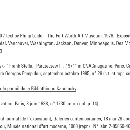
0 / text by Philip Leider.- The Fort Worth Art Museum, 1978.- Exposi
al, Vancouver, Washington, Jackson, Denver, Minneapolis, Des Moine
2)
).- " Frank Stella: "Parczeczew II", 1971" in CNACmagazine, Paris, C
ture Georges Pompidou, septembre-octobre 1985, n° 29 (cit. et repr. co
ur le portail de la Bibliothèque Kandinsky
ateur, Paris, 3 juin 1988, n° 1230 (repr. coul. p. 14)
etit journal [de l''exposition], Galeries contemporaines, 18 mai-28 ao
u, Musée national d''art moderne, 1988 (repr.) . N° isbn 2-85850-4