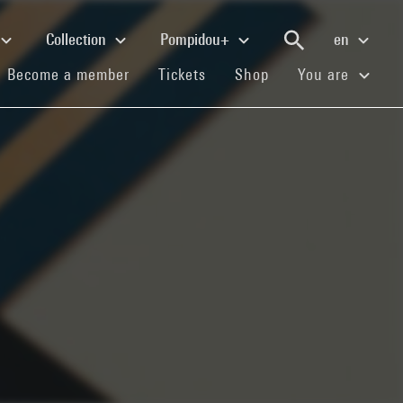
Collection
Pompidou+
en
(current)
(current)
(current)
Become a member
Tickets
Shop
You are