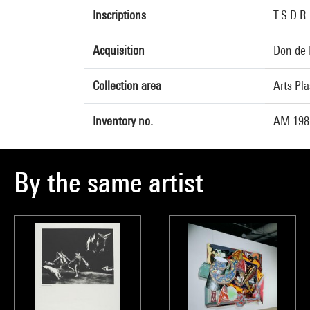
Inscriptions
T.S.D.R.
Acquisition
Don de 
Collection area
Arts Pl
Inventory no.
AM 198
By the same artist