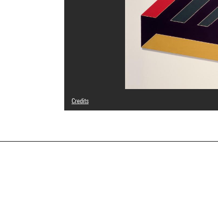
Credits
© Adagp, Paris
Photo credits : Centre Pompidou, MNAM-CCI/Service de 
Image reference : 4R06428 [1985 CX 0156]
Image presentation :
GrandPalaisRmnPhoto