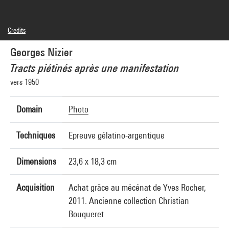
Credits
© droits réservés
Georges Nizier
Photo credits : Centre Pompidou, MNAM-CCI/Cecilia Laulanne/Dist. GrandPalaisRmn
Image reference : 4N99784
Tracts piétinés après une manifestation
vers 1950
Domain
Photo
Techniques
Epreuve gélatino-argentique
Dimensions
23,6 x 18,3 cm
Acquisition
Achat grâce au mécénat de Yves Rocher,
2011. Ancienne collection Christian
Bouqueret