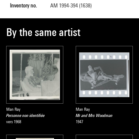
Inventory no.
AM 1994-394 (1638)
By the same artist
Man Ray
Man Ray
Personne non identifiée
Mr and Mrs Woodman
vers 1968
1947