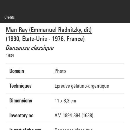
Credits
© Man Ray Trust / Adagp, Paris
Man Ray (Emmanuel Radnitzky, dit)
Photo credits : Centre Pompidou, MNAM-CCI/Guy Carrard/Dist. GrandPalaisRmn
Image reference : 4N14979
(1890, États-Unis - 1976, France)
Image presentation :
GrandPalaisRmnPhoto
Danseuse classique
1934
Domain
Photo
Techniques
Epreuve gélatino-argentique
Dimensions
11 x 8,3 cm
Inventory no.
AM 1994-394 (1638)