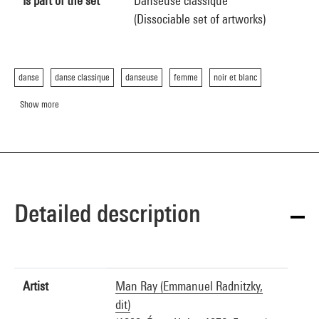
Is part of the set
Danseuse classique
(Dissociable set of artworks)
danse
danse classique
danseuse
femme
noir et blanc
Show more
Detailed description
Artist
Man Ray (Emmanuel Radnitzky,
dit)