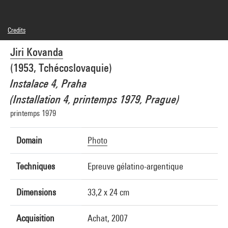
Credits
© Jiri Kovanda
Jiri Kovanda
Photo credits : Centre Pompidou, MNAM-CCI/Georges Meguerditchian/Dist.
GrandPalaisRmn
(1953, Tchécoslovaquie)
Image reference : 4N04327
Image presentation :
Instalace 4, Praha
GrandPalaisRmnPhoto
(Installation 4, printemps 1979, Prague)
printemps 1979
Domain
Photo
Techniques
Epreuve gélatino-argentique
Dimensions
33,2 x 24 cm
Acquisition
Achat, 2007