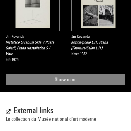
Jiri Kovanda
Jiri Kovanda
Instalace 5/Tabule Skla V Pusté
Kozich/podle L.H., Praha
Galerii, Praha (Installation 5 /
(Fourrure/Selon L.H.)
Vitre…
hiver 1982
été 1979
Show more
External links
La collection du Musée national d’art moderne