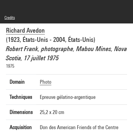
Credits
© The Richard Avedon Foundation, New York
Richard Avedon
Photo credits : Centre Pompidou, MNAM-CCI/Philippe Migeat/Dist. GrandPalaisRmn
Image reference : 4N51920
(1923, États-Unis - 2004, États-Unis)
Image presentation :
GrandPalaisRmnPhoto
Robert Frank, photographe, Mabou Mines, Nova
Scotia, 17 juillet 1975
1975
Domain
Photo
Techniques
Epreuve gélatino-argentique
Dimensions
25,2 x 20 cm
Acquisition
Don des American Friends of the Centre