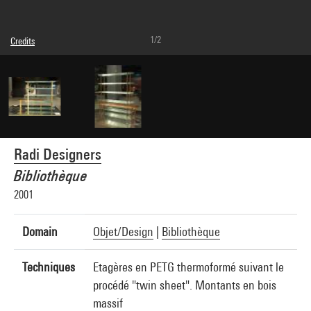
1/2
Credits
Caption : Prise de vue de l'étagère (AM 2010-1-96) et du banc (AM 2010-1-95) de la
collection Gamme X, dans l'exposition Via Design 3.0, présentée du 16 décembre
2009 au 01 février 2010, Centre Pompidou, Forum.
© Radi Designers
Photo credits : Georges Meguerditchian - Centre Pompidou, MNAM-CCI
Image reference : 4N41979
Radi Designers
Bibliothèque
2001
Domain
Objet/Design
|
Bibliothèque
Techniques
Etagères en PETG thermoformé suivant le
procédé "twin sheet". Montants en bois
massif