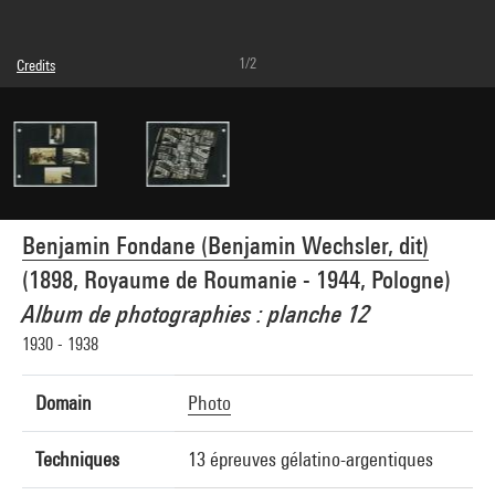
1/2
Credits
Caption : Recto
Domaine public
Photo credits : Philippe Migeat - Centre Pompidou, MNAM-CCI
Image reference : 4N10036
Image presentation :
GrandPalaisRmnPhoto
Benjamin Fondane (Benjamin Wechsler, dit)
(1898, Royaume de Roumanie - 1944, Pologne)
Album de photographies : planche 12
1930 - 1938
Domain
Photo
Techniques
13 épreuves gélatino-argentiques