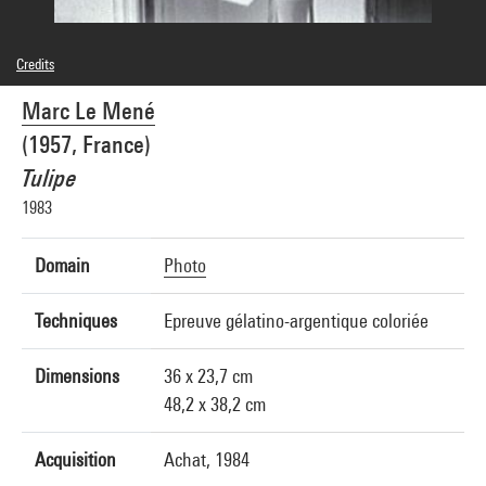
Credits
© droits réservés
Marc Le Mené
Photo credits : Centre Pompidou, MNAM-CCI/Christian Bahier et Philippe
Migeat/Dist. GrandPalaisRmn
(1957, France)
Image reference : 1A14991 [1986 X 1371]
Tulipe
1983
Domain
Photo
Techniques
Epreuve gélatino-argentique coloriée
Dimensions
36 x 23,7 cm
48,2 x 38,2 cm
Acquisition
Achat, 1984