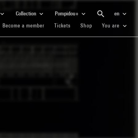
Collection
Pompidou+
en
(current)
(current)
(current)
Become a member
Tickets
Shop
You are