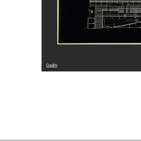
Credits
© Bernard Tschumi
Image reference : 4R13623 [1999 CX 3104]
Image presentation :
GrandPalaisRmnPhoto