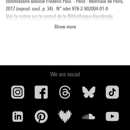
commissaire associé Frédéric Paul. - Paris : Monnaie de Paris,
2017 (reprod. coul. p. 34) . N° isbn 978-2-902004-01-0
Voir la notice sur le portail de la Bibliothèque Kandinsky
Show more
Manifeste ORLAN : Corps et sculptures : Toulouse, Les
Abattoirs, 8 avril - 28 août 2022. - Paris, Editions Manuella,
2022 (cit. et reprod, coul. p. 62, cit. p.183 (liste des oeuvres)) .
N° isbn 978-2-490505-40-1
Voir la notice sur le portail de la Bibliothèque Kandinsky
We are social