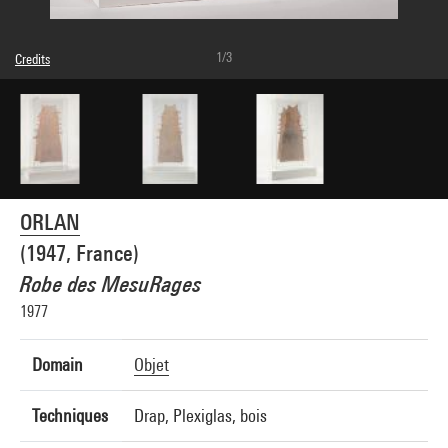
1/3
Credits
© Adagp, Paris
Photo credits : Centre Pompidou, MNAM-CCI/Georges Meguerditchian/Dist.
GrandPalaisRmn
Image reference : 4N07552
Image presentation :
GrandPalaisRmnPhoto
ORLAN
(1947, France)
Robe des MesuRages
1977
Domain
Objet
Techniques
Drap, Plexiglas, bois