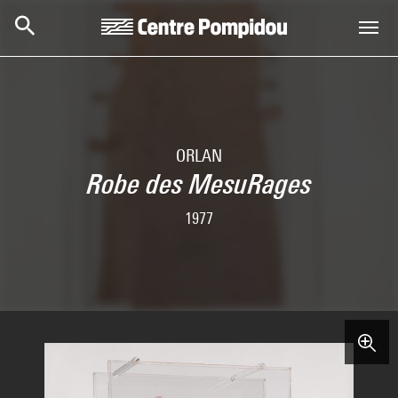
Skip to main content
Centre Pompidou
ORLAN
Robe des MesuRages
1977