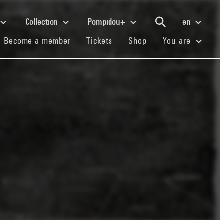
Collection
Pompidou+
en
(current)
(current)
(current)
Become a member
Tickets
Shop
You are