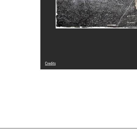
Credits
© Anselm Kiefer
Photo credits : Philippe Migeat - Centre Pompidou, MNAM
Image reference : 4F16729 [2003 CX 0152]