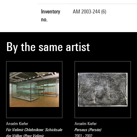
Inventory
AM 2003-244 (6)
no.
By the same artist
Anselm Kiefer
Anselm Kiefer
Für Velimir Chlebnikow: Schicksale
Perseus (Persée)
der Völker (Pour Velimir
2001 - 2002