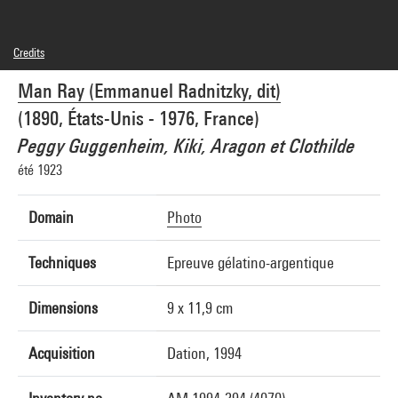
Credits
© Man Ray Trust / Adagp, Paris
Man Ray (Emmanuel Radnitzky, dit)
Photo credits : Centre Pompidou, MNAM-CCI/Guy Carrard/Dist. GrandPalaisRmn
Image reference : 4N19100
(1890, États-Unis - 1976, France)
Image presentation :
GrandPalaisRmnPhoto
Peggy Guggenheim, Kiki, Aragon et Clothilde
été 1923
Domain
Photo
Techniques
Epreuve gélatino-argentique
Dimensions
9 x 11,9 cm
Acquisition
Dation, 1994