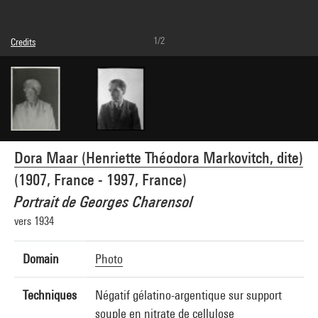
1/2
Credits
© Adagp, Paris
Photo credits : Centre Pompidou, MNAM-CCI/Dist. GrandPalaisRmn
Image reference : 4G37335
Dora Maar (Henriette Théodora Markovitch, dite)
(1907, France - 1997, France)
Portrait de Georges Charensol
vers 1934
Domain
Photo
Techniques
Négatif gélatino-argentique sur support
souple en nitrate de cellulose