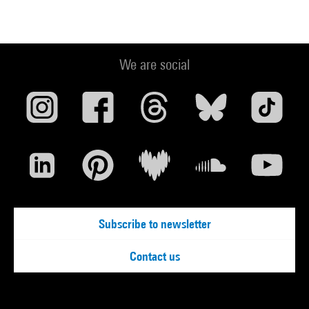
isbn 978-8-86648-295-6
Voir la notice sur le portail de la Bibliothèque Kandinsky
We are social
Henri Matisse : The Colour of Ideas. Masterpieces from the
Centre Pompidou, Paris : Budapest, Museum of Fine Arts, 30
juin-16 octobre 2022. - Paris/Budapest : éd. Centre
Pompidou/Museum of Fine Arts, 2022 (sous la dir. d''Aurélie
Verdier et David Fehér) (cat. n° 150 reprod. coul. p. 295) . N°
isbn 978-615-5987-85-4
Voir la notice sur le portail de la Bibliothèque Kandinsky
Subscribe to newsletter
Contact us