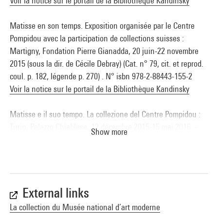
Voir la notice sur le portail de la Bibliothèque Kandinsky
Matisse en son temps. Exposition organisée par le Centre
Pompidou avec la participation de collections suisses :
Martigny, Fondation Pierre Gianadda, 20 juin-22 novembre
2015 (sous la dir. de Cécile Debray) (Cat. n° 79, cit. et reprod.
coul. p. 182, légende p. 270) . N° isbn 978-2-88443-155-2
Voir la notice sur le portail de la Bibliothèque Kandinsky
Matisse e il suo tempo. La collezione del Centre Pompidou :
Turin, Palazzo Chiablese, 12 décembre 2015-15 mai 2016. -
Show more
Milan : 24 ORE Cultura, 2015 (sous la dir. de Cécile Debray)
(Cat. n° 87, cit. et reprod. p. 222) . N° isbn 978-88-6648-285-7
Voir la notice sur le portail de la Bibliothèque Kandinsky
Matisse in his time : Oklaoma, Oklaoma City Museum of Art,
External links
18 juin-18 septembre 2016. - Milan : 24 ORE Cultura, 2016
La collection du Musée national d’art moderne
(Cat. n°90, reprod. coul. p. 222, légende p. 222 et 301) . N°