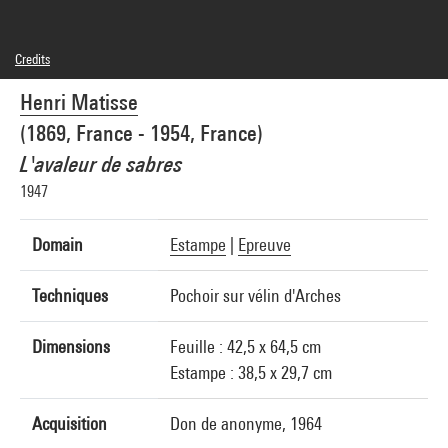
Credits
Domaine public
Henri Matisse
Photo credits : Centre Pompidou, MNAM-CCI/Georges Meguerditchian/Dist.
GrandPalaisRmn
(1869, France - 1954, France)
Image reference : 4N71141
L'avaleur de sabres
1947
Domain
Estampe
|
Epreuve
Techniques
Pochoir sur vélin d'Arches
Dimensions
Feuille : 42,5 x 64,5 cm
Estampe : 38,5 x 29,7 cm
Acquisition
Don de anonyme, 1964