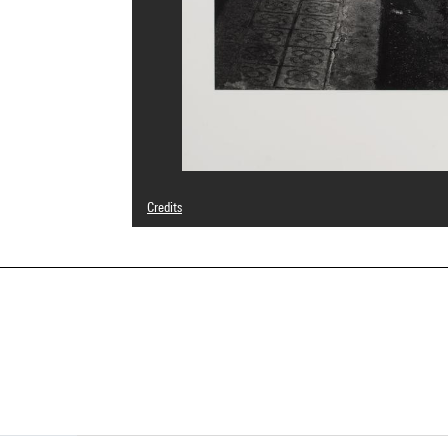
Credits
© Josef Koudelka / Magnum Photos
Photo credits : Centre Pompidou, MNAM-CCI/Georges Megu
Image reference : 4N77770