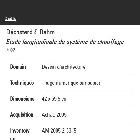
Credits
© Décosterd & Rahm
Décosterd & Rahm
Photo credits : Centre Pompidou, MNAM-CCI/Georges Meguerditchian/Dist.
GrandPalaisRmn
Etude longitudinale du système de chauffage
Image reference : 4N20560
Image presentation :
2002
GrandPalaisRmnPhoto
Domain
Dessin d'architecture
Techniques
Tirage numérique sur papier
Dimensions
42 x 59,5 cm
Acquisition
Achat, 2005
Inventory
AM 2005-2-53 (5)
no.